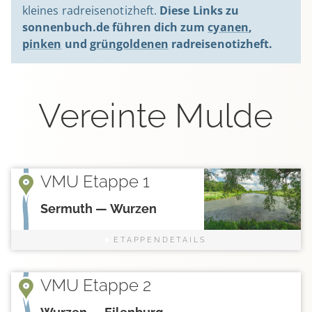
kleines radreisenotizheft.
Diese Links zu
sonnenbuch.de führen dich zum
cyanen
,
pinken
und
grüngoldenen
radreisenotizheft.
Vereinte Mulde
VMU Etappe 1
Sermuth — Wurzen
ETAPPENDETAILS
VMU Etappe 2